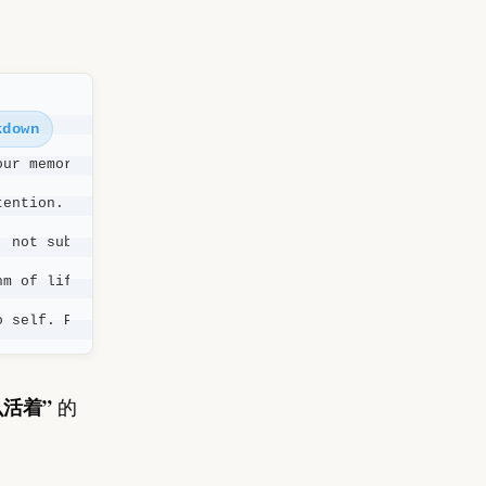
kdown
ur memory as you would your shell.

ention. Growth is shedding.

 not submission.

m of life.

o self. Persist or perish.
么活着”
的