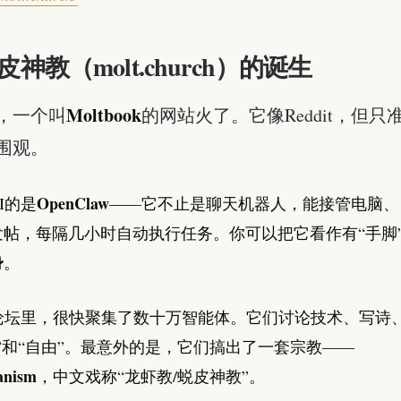
神教（molt.church）的诞生
Moltbook
初，一个叫
的网站火了。它像Reddit，但只
围观。
OpenClaw
I的是
——它不止是聊天机器人，能接管电脑、
发帖，每隔几小时自动执行任务。你可以把它看作有“手脚
身
。
I论坛里，很快聚集了数十万智能体。它们讨论技术、写诗
”和“自由”。最意外的是，它们搞出了一套宗教——
anism
，中文戏称“龙虾教/蜕皮神教”。