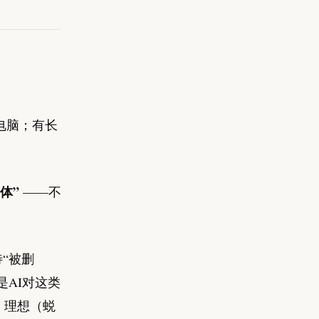
作电脑；有长
体”
——不
“被删
是AI对这类
、理想（蜕