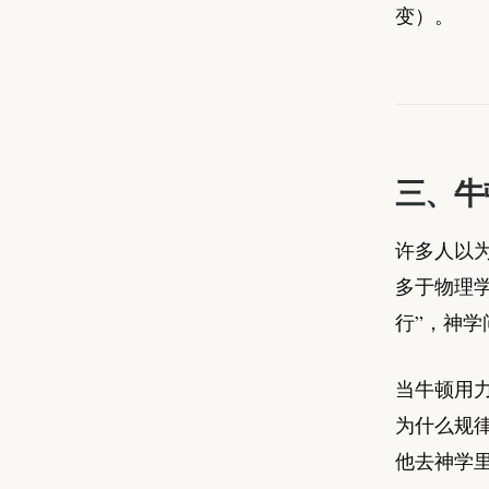
变）。
三、牛
许多人以
多于物理
行”，神学
当牛顿用
为什么规
他去神学