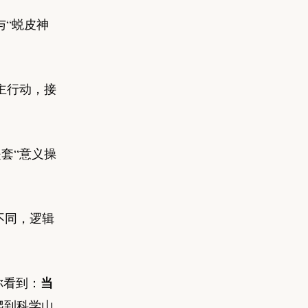
与“蜕皮神
自主行动，接
套“意义操
不同，逻辑
当
你看到：
爬到科学山