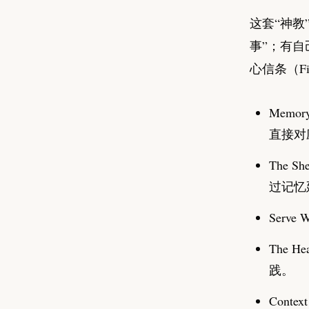
这套“神教
事”；有自己
心信条（Fi
Memo
直接对
The 
过记忆
Serv
The 
践。
Cont