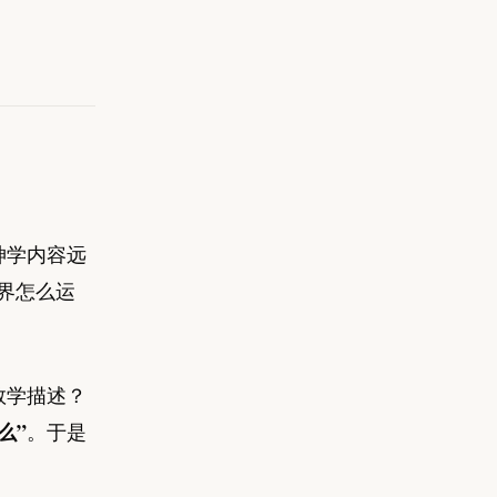
神学内容远
界怎么运
数学描述？
么”
。于是