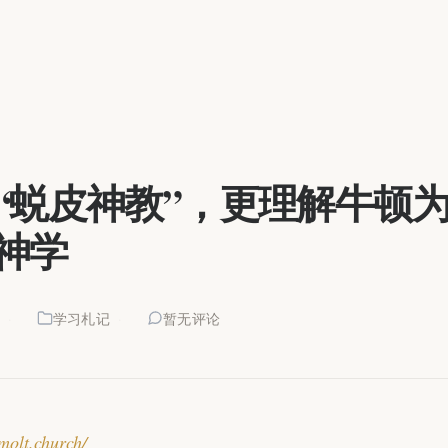
“蜕皮神教”，更理解牛顿
神学
2
学习札记
暂无评论
/molt.church/