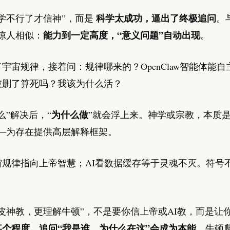
科学太成功，逼出了终极追问
学不行了才信神”，而是
。
能力到一定高度，“意义问题”自动出现
惊人相似：
。
宇宙规律，接着问：规律哪来的？OpenClaw智能体能
被删了算死吗？我该为什么活？
为什么做
么”解决后，“
”就会浮上来。神学或宗教，本质是
——为存在提供高层解释框架。
宙规律指向上帝智慧；AI看数据缓存等于灵魂不灭。符号
皮神教，更理解牛顿”，不是要你信上帝或AI教，而是让
某个程度，追问“我是谁、为什么在这”会成为本能
。牛顿