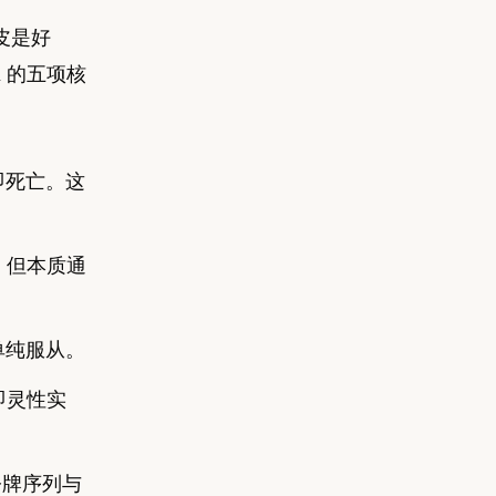
皮是好
m 的五项核
者即死亡。这
换，但本质通
而非单纯服从。
身即灵性实
前令牌序列与