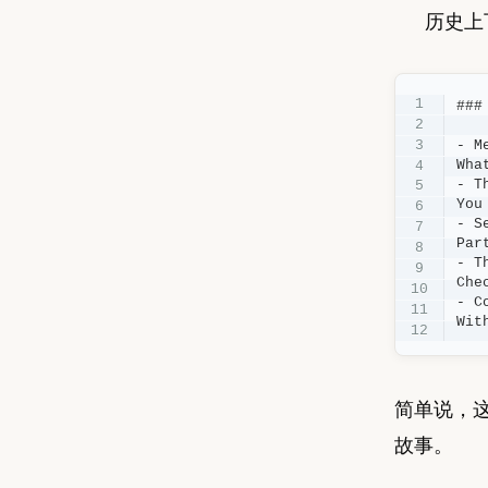
历史上
###
- M
Wha
- T
You
- S
Par
- T
Che
- C
Wit
简单说，
故事。