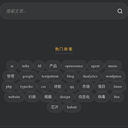
热门标签
ai
infra
AI
产品
opensource
agent
music
管理
google
textpattern
blog
Analytics
wordpress
php
typecho
css
诗歌
qq
市场
项目
linux
website
行政
视频
design
信息化
病毒
free
芯片
habari