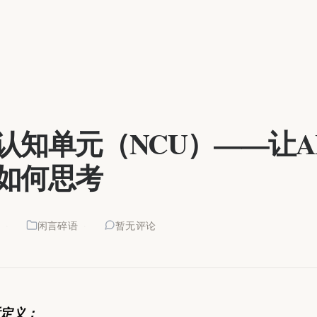
认知单元（NCU）——让A
如何思考
2
闲言碎语
暂无评论
定义：