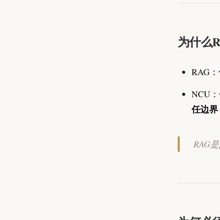
为什么R
RAG：
NCU：
任边界
RAG是