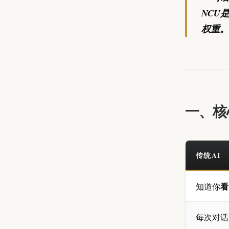
NCU
权重。
一、核
传统AI
看
知道你
每次对话