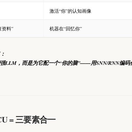
激活“你”的认知画像
查资料”
机器在“回忆你”
：
强LLM，而是为它配一个“你的脑”——用SNN/RNN编
U = 三要素合一