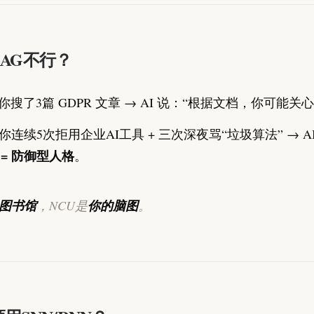
AG不行？
你搜了3篇 GDPR 文章 → AI 说：“根据文档，你可能关
你连续5次拒用企业AI工具 + 三次深夜骂“垃圾算法” → A
 = 防御型人格
。
图书馆
，NCU是
你的脑图
。