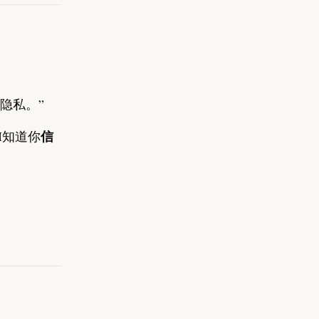
心隐私。”
信
I知道你