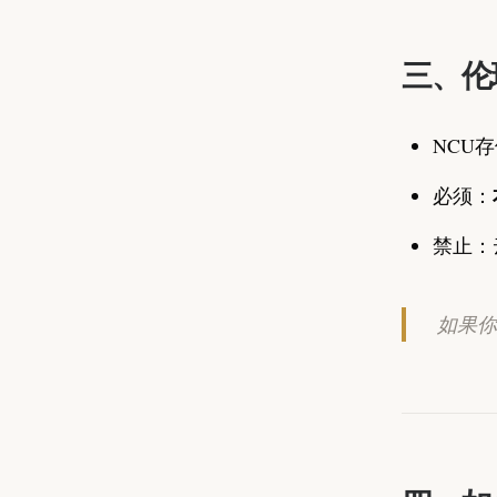
三、伦
NCU
必须：
禁止：
如果你