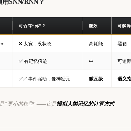
用SNN/RNN？
可否存“你”？
能效
可解
er
❌ 太宽，没状态
高耗能
黑箱
✅ 有记忆痕迹
中
可追
微瓦级
语义
✅✅ 事件驱动，像神经元
不是“更小的模型”——它是
模拟人类记忆的计算方式
。