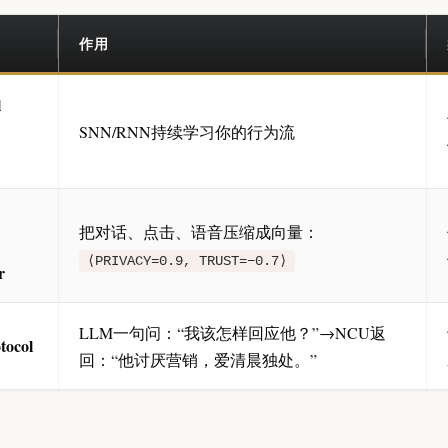
作用
l
SNN/RNN持续学习你的行为流
把对话、点击、语音压缩成向量：
⟨PRIVACY=0.9, TRUST=−0.7⟩
r
LLM一句问：“我该怎样回应他？”→NCU返
tocol
回：“他讨厌营销，爱清晨独处。”