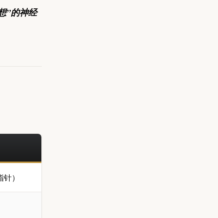
想”的神经
指针）