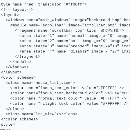
style name="red" transcolor="#ff00ff">

 <!-- layout-->

 <layout>

   <windows name="main_windows" image="backgroud.bmp" ba
     <module name="scrollbar" image="scrollbar.bmp" imag
       <fragment name="scrollbar_top" tips="滚动条顶部">

         <area state="1" name="normal" image_x="0" image_
         <area state="2" name="hot" image_x="9" image_y="
         <area state="3" name="pressed" image_x="18" imag
         <area state="4" name="disable" image_x="27" imag
       </fragment>

     </module>

   </windows>

 </layout>

 <color_schemes>

   <class name="media_list_view">

     <color name="focus_text_color" value="#FFFFFF" />

     <color name="focus_text_backgroud_color" value="#FFF
     <color name="normal_text_color" value="#FFFFFF" />

     <color name="hilight_text_color" value="#FFFFFF" />

   </class>

   <class name="lrc_view"></class>

 </color_schemes>

/style>
