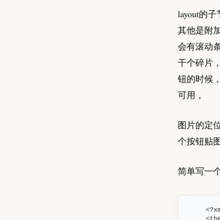
layou
其他是附
会有滚动
干个碎片
钮的时候
可用，
图片的定位
个按钮贴
简单写一
<?x
<th