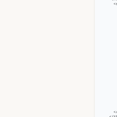
  <
   
   
   
   
   
   
   
   
   
   
   
   
   
   
   
   
   
   
   
   
   
   
  <