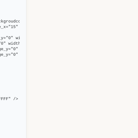
ckgroudcolor="#fffff" width="200" height="200" image_x=
e_x="15" image_y="20" width="200" height="200"  type="s
y="0" width="9" height="12" />

0" width="9" height="12" />

e_y="0" width="9" height="12" />

e_y="0" width="9" height="12" />

FFF" />
