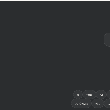
ai
infra
AI
wordpress
php
t