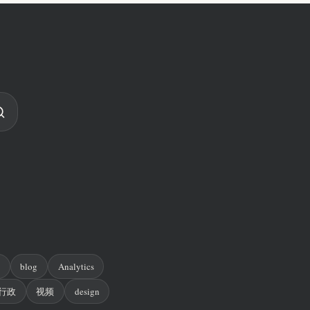
n
blog
Analytics
行政
视频
design