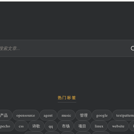
热门标签
产品
opensource
agent
music
管理
google
textpatter
ypecho
css
诗歌
qq
市场
项目
linux
website