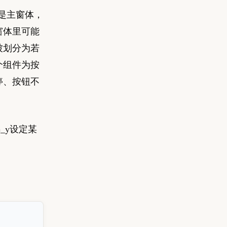
个是主窗体，
窗体里可能
被划分为若
个组件为按
停、按钮不
e_y设定某