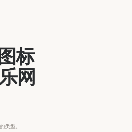
0图标
乐网
喜欢的类型。