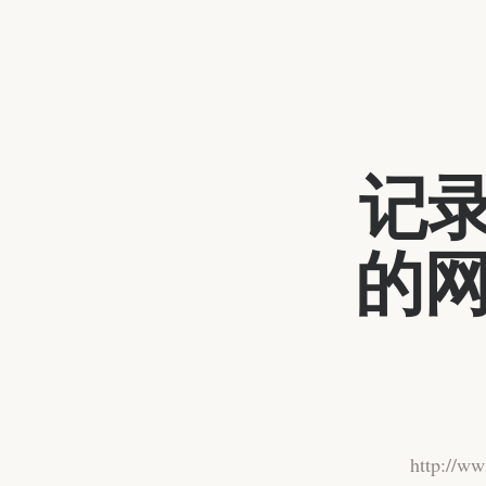
记录
的
http: