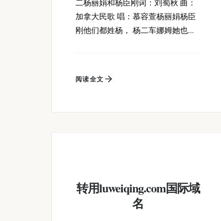
二杨丽娟和杨臣刚词：刘蜀秋 曲：
加拿大民歌 唱：慕容萱杨丽娟杨臣
刚他们都姓杨， 杨二车娜姆她也...
阅读全文
转用luweiqing.com国际域
名