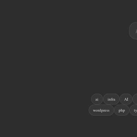
ai
infra
AI
wordpress
php
t