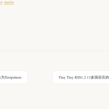
ol
,
macfee
extpattern
Tiny Tiny RSS1.2.13多国