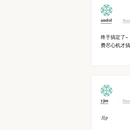
andol
Nove
终于搞定了~
费尽心机才搞到
yjm
Dece
;l[p