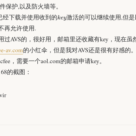
软件保护,以及防火墙等。
已
经
下
载
并
使
用
收
到
的
k
e
y
激
活
的
可以继续使用,但
已
经
下
载
并
使
用
收
到
的
激
活
的
不再允许使用.
用过AVS的，很好用，邮箱里还收藏有key，现在虽
ee-av.com
的小红伞，但是我对AVS还是很有好感的。
cfee，需要一个aol.com的邮箱申请key。
168的截图：