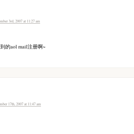
mber 3rd, 2007 at 11:27 am
的aol mail注册啊~
mber 17th, 2007 at 11:47 am