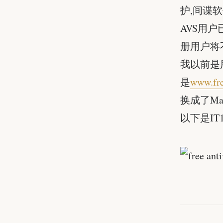
护,间谍
AVS用户
册用户将
我以前是
是
www.fr
换成了Ma
以下是IT