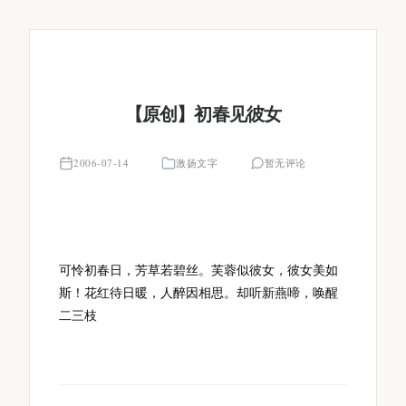
【原创】初春见彼女
2006-07-14
激扬文字
暂无评论
可怜初春日，芳草若碧丝。芙蓉似彼女，彼女美如
斯！花红待日暖，人醉因相思。却听新燕啼，唤醒
二三枝