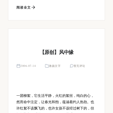
阅读全文
【原创】风中缘
2006-07-14
激扬文字
暂无评论
一团柳絮，它生活平静，火红的絮丝，纯白的心，
然而命中注定，让春光和煦，蕴涵着灼人热劲。也
许红絮不该飘飞的，也许女孩不该经过树下的，但