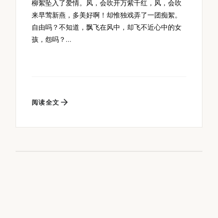
柳絮坠入了爱情。风，会吹开万紫千红，风，会吹
来早莺新燕，多美好啊！却惟独戏弄了一团痴絮。
自由吗？不知道，飘飞在风中，却飞不近心中的女
孩，怨吗？...
阅读全文