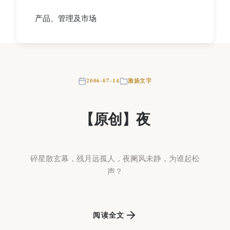
产品、管理及市场
2006-07-14
激扬文字
【原创】夜
碎星散玄幕，残月远孤人，夜阑风未静，为谁起松
声？
阅读全文