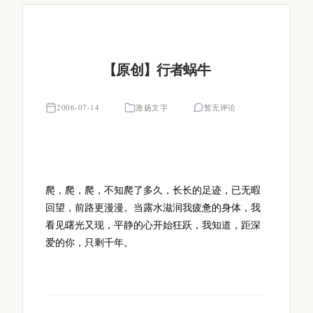
【原创】行者蜗牛
2006-07-14
激扬文字
暂无评论
爬，爬，爬，不知爬了多久，长长的足迹，已无暇
回望，前路更漫漫。当露水滋润我疲惫的身体，我
看见曙光又现，平静的心开始狂跃，我知道，距深
爱的你，只剩千年。