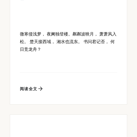
微寒侵浅梦， 夜阑独登楼。粼粼波映月， 萧萧风入
松。 楚天接西域， 湘水也流东。 书问君记否， 何
日竞龙舟？
阅读全文