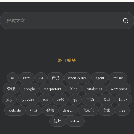
热门标签
ai
infra
AI
产品
opensource
agent
music
管理
google
textpattern
blog
Analytics
wordpress
php
typecho
css
诗歌
qq
市场
项目
linux
website
行政
视频
design
信息化
病毒
free
芯片
habari