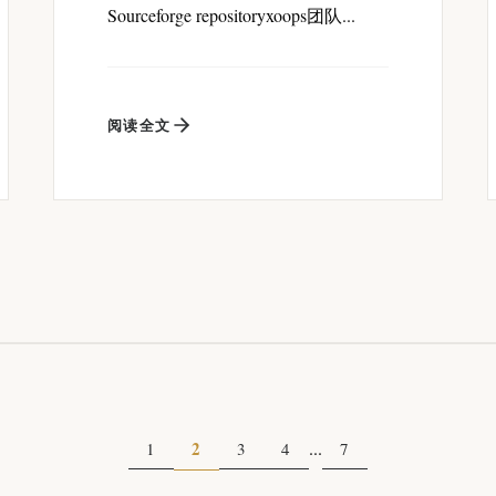
Sourceforge repositoryxoops团队...
阅读全文
2
...
1
3
4
7