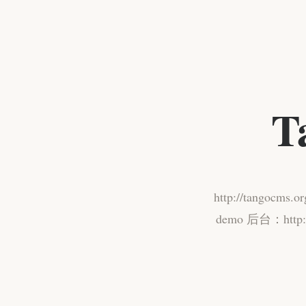
T
http://tan
demo 后台：htt