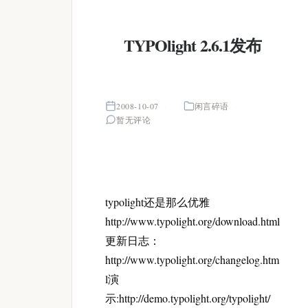
TYPOlight 2.6.1发布
2008-10-07
闲言碎语
暂无评论
typolight还是那么优雅
http://www.typolight.org/download.html
更新日志：
http://www.typolight.org/changelog.htm
l演
示:http://demo.typolight.org/typolight/