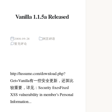
Vanilla 1.1.5a Released
2008-09-28
闲言碎语
暂无评论
http://lussumo.com/download.php?
Get=Vanilla有一些安全更新，还算比
较重要，详见：Security fixesFixed
XSS vulnerability in member’s Personal
Information...