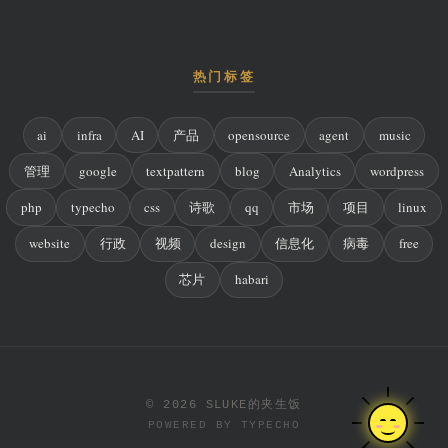
热门标签
ai
infra
AI
产品
opensource
agent
music
管理
google
textpattern
blog
Analytics
wordpress
php
typecho
css
诗歌
qq
市场
项目
linux
website
行政
视频
design
信息化
病毒
free
芯片
habari
© 2026 SLUKE的夹生饭
POWERED BY
TYPECHO