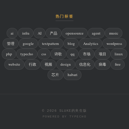
热门标签
ai
infra
AI
产品
opensource
agent
music
管理
google
textpattern
blog
Analytics
wordpress
php
typecho
css
诗歌
qq
市场
项目
linux
website
行政
视频
design
信息化
病毒
free
芯片
habari
© 2026 SLUKE的夹生饭
POWERED BY
TYPECHO