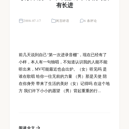
有长进
2008-07-17
闲言碎语
6 条评论
前几天说到自己“第一次进录音棚”，现在已经有了
小样，本人有一句独唱，不知道认识我的人能不能
听出来，MV可能最近也会出炉。（女）听见吗 是
谁在歌唱 给你一往无前的力量 （男）那是天使 陪
在你身旁 带来了生活的美好（女）记得吗 在这个地
方 我们许下小小的愿望 （男）背起重重的行...
阅读全文