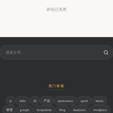
评论已关闭
热门标签
ai
infra
AI
产品
opensource
agent
music
管理
google
textpattern
blog
Analytics
wordpress