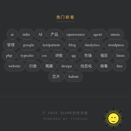
热门标签
ai
infra
AI
产品
opensource
agent
music
管理
google
textpattern
blog
Analytics
wordpress
php
typecho
css
诗歌
qq
市场
项目
linux
website
行政
视频
design
信息化
病毒
free
芯片
habari
© 2026 SLUKE的夹生饭
POWERED BY
TYPECHO