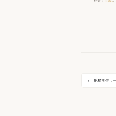
标签：
music
,
把猫围住，