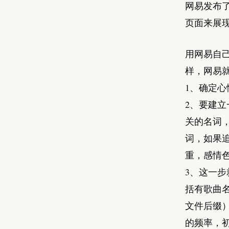
网易发布
页面来展现
用网易自
样，网易
1、确定
2、要建
关的名词
词，如果
重，感情
3、这一
括有歌曲
文件后缀
的频率，