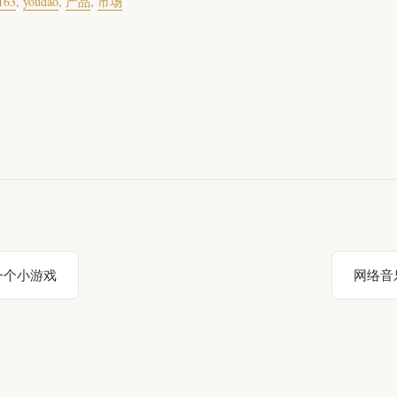
163
,
youdao
,
产品
,
市场
一个小游戏
网络音