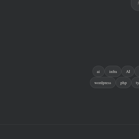
ai
infra
AI
wordpress
php
t