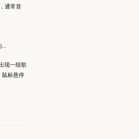
，通常音
..
出现一组歌
，鼠标悬停