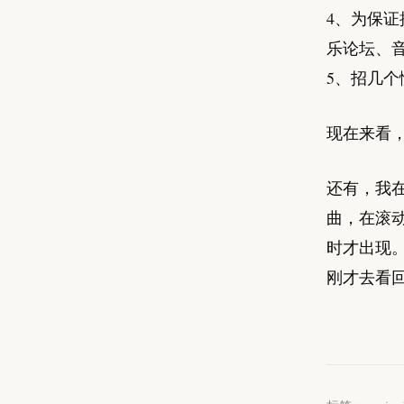
4、为保
乐论坛、
5、招几
现在来看，
还有，我
曲，在滚
时才出现。
刚才去看回