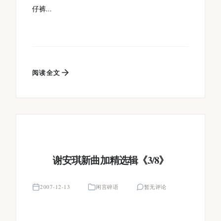
仔裤...
阅读全文
谢安琪新曲加精选辑《3/8》
2007-12-13
闲言碎语
暂无评论