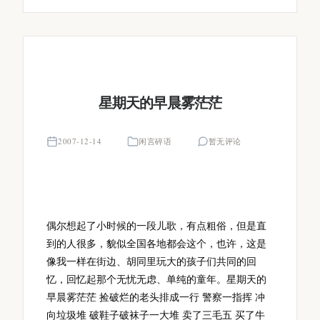
星期天的早晨雾茫茫
2007-12-14
闲言碎语
暂无评论
偶尔想起了小时候的一段儿歌，有点粗俗，但是直
到的人很多，貌似全国各地都会这个，也许，这是
像我一样在街边、胡同里玩大的孩子们共同的回
忆，回忆起那个无忧无虑、单纯的童年。星期天的
早晨雾茫茫 捡破烂的老头排成一行 警察一指挥 冲
向垃圾堆 破鞋子破袜子一大堆 卖了三毛五 买了牛