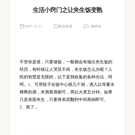
生活小窍门之让夹生饭变熟
2007-12-11
闲言碎语
1 条评论
不管你是谁，只要做饭，一般都会有做出夹生饭的
经历，有时候让人哭笑不得，夹生饭怎么办呢？人
民的智慧是无限的，以下是我收集的各种办法，呵
呵。1、可用筷子在饭中心插几个洞，洒入以等量水
稀释的酒，米酒黄酒都可，再以火煮五分钟。如果
只是表面夹生，只要将表层翻到中间再焖即可。
2、熬了...