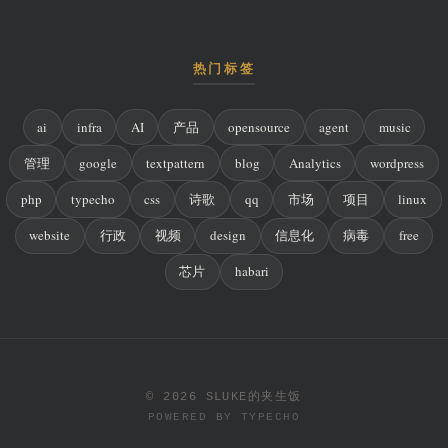
热门标签
ai
infra
AI
产品
opensource
agent
music
管理
google
textpattern
blog
Analytics
wordpress
php
typecho
css
诗歌
qq
市场
项目
linux
website
行政
视频
design
信息化
病毒
free
芯片
habari
© 2026 SLUKE的夹生饭
POWERED BY
TYPECHO