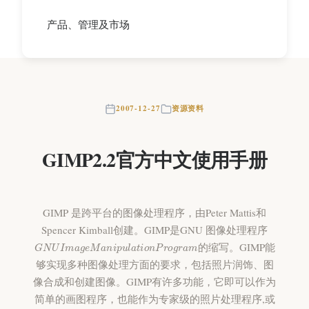
产品、管理及市场
2007-12-27
资源资料
GIMP2.2官方中文使用手册
GIMP 是跨平台的图像处理程序，由Peter Mattis和
Spencer Kimball创建。GIMP是GNU 图像处理程序
G
N
U
I
m
a
g
e
M
a
n
i
p
u
l
a
t
i
o
n
P
r
o
g
r
a
m
的缩写。GIMP能
够实现多种图像处理方面的要求，包括照片润饰、图
像合成和创建图像。GIMP有许多功能，它即可以作为
简单的画图程序，也能作为专家级的照片处理程序,或