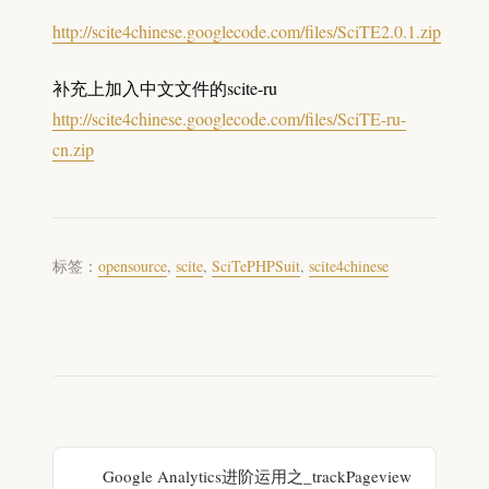
http://scite4chinese.googlecode.com/files/SciTE2.0.1.zip
补充上加入中文文件的scite-ru
http://scite4chinese.googlecode.com/files/SciTE-ru-
cn.zip
标签：
opensource
,
scite
,
SciTePHPSuit
,
scite4chinese
Google Analytics进阶运用之_trackPageview