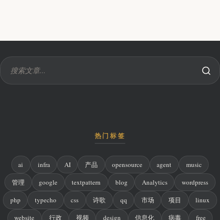
热门标签
ai
infra
AI
产品
opensource
agent
music
管理
google
textpattern
blog
Analytics
wordpress
php
typecho
css
诗歌
qq
市场
项目
linux
website
行政
视频
design
信息化
病毒
free