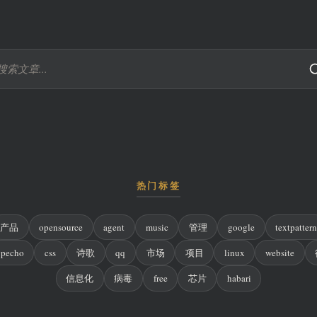
热门标签
产品
opensource
agent
music
管理
google
textpatter
ypecho
css
诗歌
qq
市场
项目
linux
website
信息化
病毒
free
芯片
habari