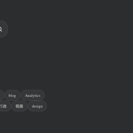
n
blog
Analytics
行政
视频
design