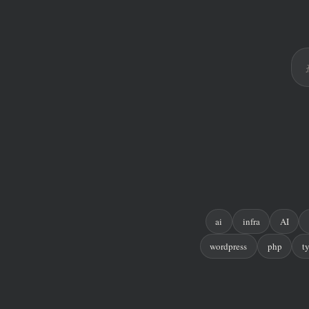
ai
infra
AI
wordpress
php
t