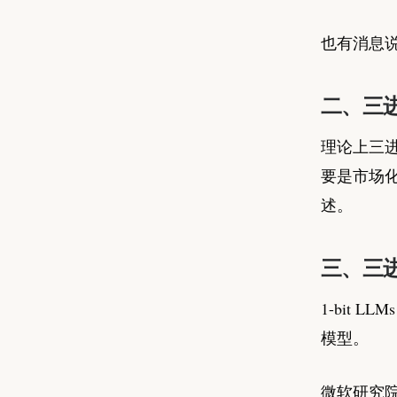
也有消息
二、三
理论上三
要是市场
述。
三、三进制的
1-bit
模型。
微软研究院