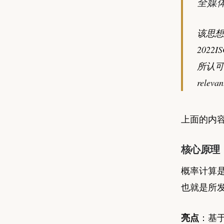
全媒
该思想被
2022
所认可并
relevan
上面的内容引
核心原理
概率计算是
也就是所发
亮点
：基