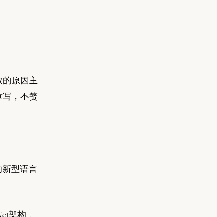
败的原因主
章写，不赘
用的新型语言
et架构，