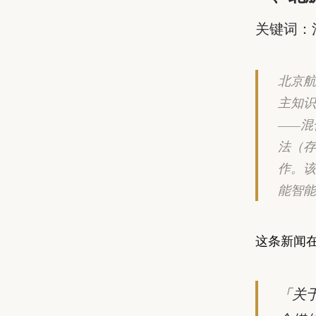
关键词：混
北京航
主知识
——混
法（存
作。该
能智能
这条新闻
「关于