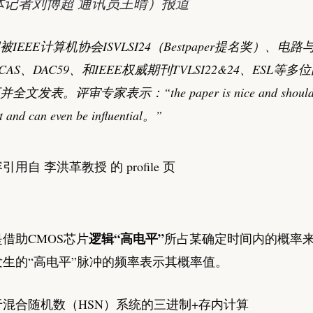
体记者刘博超 通讯员王晴）报道
IEEE计算机协会ISVLSI24（Bestpaper提名奖）、电
ISCAS、DAC59、和IEEE权威期刊TVLSI22&24、ESL等
全文发表。评审专家表示：“the paper is nice and should
t and can even be influential。”
用自 李洪革教授 的 profile 页
逻辑“高电平”
借助CMOS芯片
所占某确定时间内的概率
生的“高电平”脉冲的频率表示其概率值。
于混合随机数（HSN）系统的三进制+存内计算