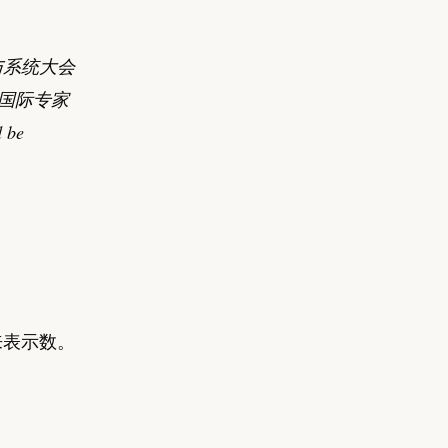
路与系统大会
多位国际专家
 be
来表示数。