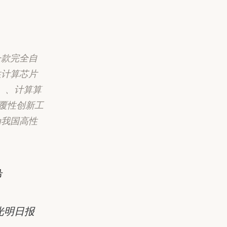
一款完全自
性计算芯片
）、计算算
覆性创新工
为我国高性
号
光明日报