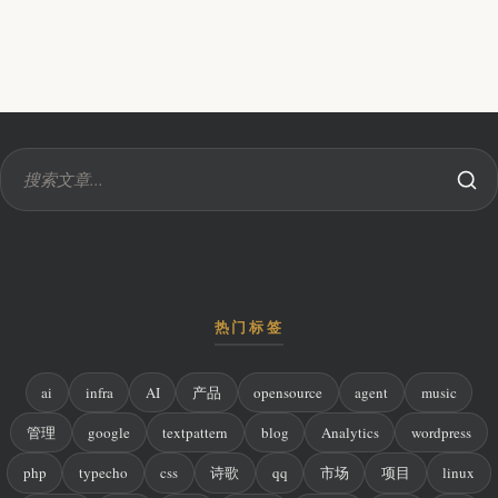
热门标签
ai
infra
AI
产品
opensource
agent
music
管理
google
textpattern
blog
Analytics
wordpress
php
typecho
css
诗歌
qq
市场
项目
linux