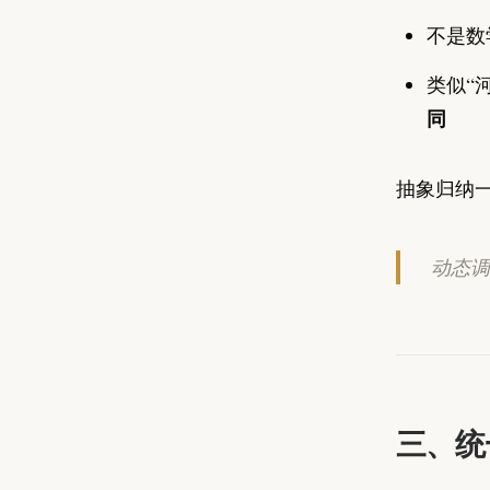
不是数
类似“
同
抽象归纳
动态调
三、统