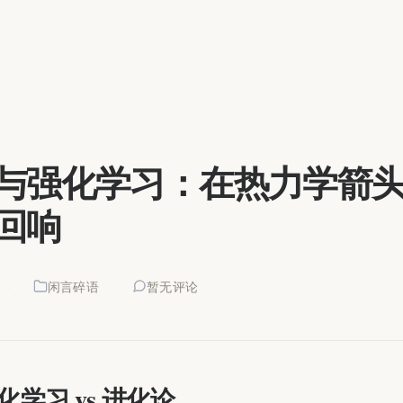
与强化学习：在热力学箭
回响
4
闲言碎语
暂无评论
化学习 vs 进化论