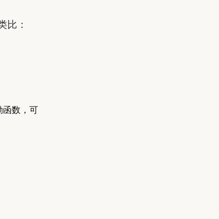
的类比：
励函数，可