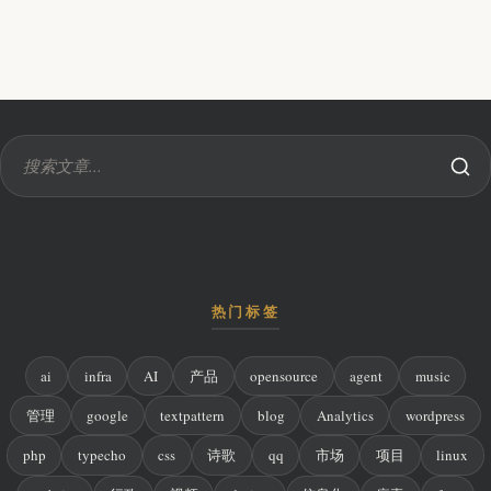
热门标签
ai
infra
AI
产品
opensource
agent
music
管理
google
textpattern
blog
Analytics
wordpress
php
typecho
css
诗歌
qq
市场
项目
linux