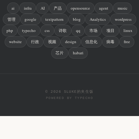
ai
infra
AI
产品
opensource
agent
music
管理
google
textpattern
blog
Analytics
wordpress
php
typecho
css
诗歌
qq
市场
项目
linux
website
行政
视频
design
信息化
病毒
free
芯片
habari
© 2026 SLUKE的夹生饭
POWERED BY
TYPECHO