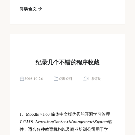
阅读全文
纪录几个不错的程序收藏
2006-10-26
资源资料
1 条评论
1、Moodle v1.63 简体中文版优秀的开源学习管理
L
C
M
S
,
L
e
a
r
n
i
n
g
C
o
n
t
e
n
t
M
a
n
a
g
e
m
e
n
t
S
y
s
t
e
m
软
件，适合各种教育机构以及商业培训公司用于学