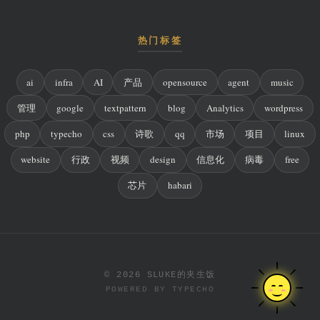
热门标签
ai
infra
AI
产品
opensource
agent
music
管理
google
textpattern
blog
Analytics
wordpress
php
typecho
css
诗歌
qq
市场
项目
linux
website
行政
视频
design
信息化
病毒
free
芯片
habari
© 2026 SLUKE的夹生饭
POWERED BY
TYPECHO