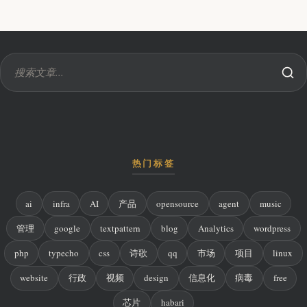
热门标签
ai
infra
AI
产品
opensource
agent
music
管理
google
textpattern
blog
Analytics
wordpress
php
typecho
css
诗歌
qq
市场
项目
linux
website
行政
视频
design
信息化
病毒
free
芯片
habari