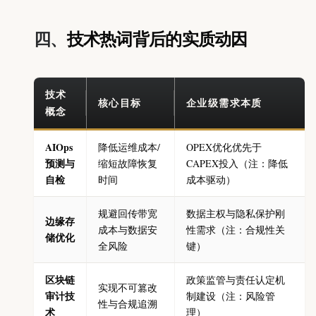
四、
技术热词背后的实质动因
技术
核心目标
企业级需求本质
概念
AIOps
降低运维成本/
OPEX优化优先于
预测与
缩短故障恢复
CAPEX投入（注：降低
自检
时间
成本驱动）
规避回传带宽
数据主权与隐私保护刚
边缘存
成本与数据安
性需求（注：合规性关
储优化
全风险
键）
区块链
政策监管与责任认定机
实现不可篡改
审计技
制建设（注：风险管
性与合规追溯
术
理）