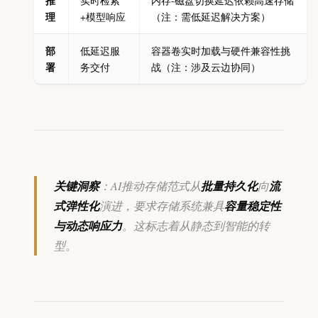
推
实时检索
内存-磁盘切换延迟依赖高速存储
理
+模型响应
（注：需低延迟解决方案）
部
低延迟服
容器卷实时加载与硬件兼容性挑
署
务交付
战（注：涉及云边协同）
关键洞察
：AI推动存储范式从
批量持久化
向
流
式弹性化
演进，要求存储系统兼具
容量稳定性
与动态响应力
。这标志着从静态到智能的转
型。