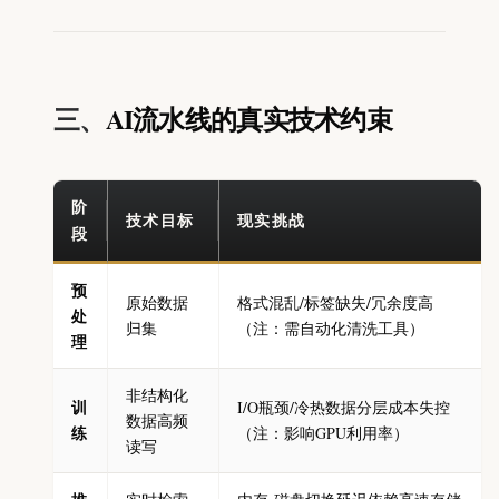
三、
AI流水线的真实技术约束
阶
技术目标
现实挑战
段
预
原始数据
格式混乱/标签缺失/冗余度高
处
归集
（注：需自动化清洗工具）
理
非结构化
训
I/O瓶颈/冷热数据分层成本失控
数据高频
练
（注：影响GPU利用率）
读写