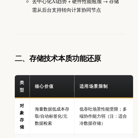
去中心化AI趋势 + 硬件性能瓶颈 → 存储
需从后台支持转向计算协同节点
二、
存储技术本质功能还原
类
核心价值
适用场景限制
型
对
海量数据低成本存
低吞吐场景性能受限；多
象
取/自动标签化/元
端协作能力弱（注：适合
存
数据检索
冷数据存储）
储