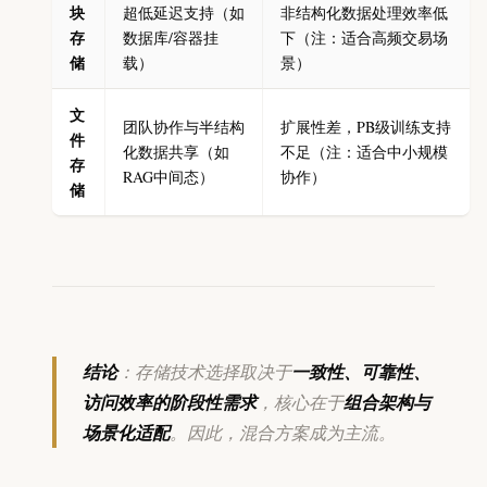
块
超低延迟支持（如
非结构化数据处理效率低
存
数据库/容器挂
下（注：适合高频交易场
储
载）
景）
文
团队协作与半结构
扩展性差，PB级训练支持
件
化数据共享（如
不足（注：适合中小规模
存
RAG中间态）
协作）
储
结论
：存储技术选择取决于
一致性、可靠性、
访问效率的阶段性需求
，核心在于
组合架构与
场景化适配
。因此，混合方案成为主流。