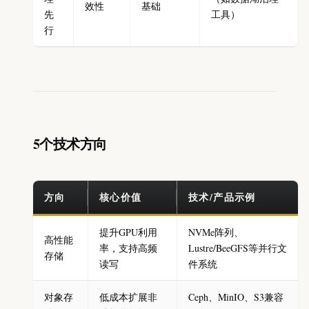
效性
基础
先
工具）
行
5个技术方向
方向
核心价值
技术/产品示例
提升GPU利用
NVMe阵列、
高性能
率，支持高频
Lustre/BeeGFS等并行文
存储
读写
件系统
对象存
低成本扩展非
Ceph、MinIO、S3兼容