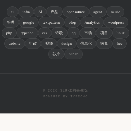
ai
infra
AI
产品
opensource
agent
music
管理
google
textpattern
blog
Analytics
wordpress
php
typecho
css
诗歌
qq
市场
项目
linux
website
行政
视频
design
信息化
病毒
free
芯片
habari
© 2026 SLUKE的夹生饭
POWERED BY
TYPECHO