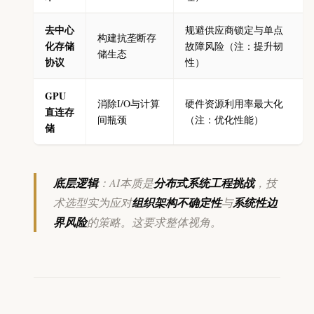
去中心
规避供应商锁定与单点
构建抗垄断存
化存储
故障风险（注：提升韧
储生态
协议
性）
GPU
消除I/O与计算
硬件资源利用率最大化
直连存
间瓶颈
（注：优化性能）
储
底层逻辑
：AI本质是
分布式系统工程挑战
，技
术选型实为应对
组织架构不确定性
与
系统性边
界风险
的策略。这要求整体视角。