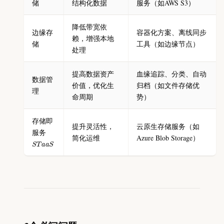
储
结构化数据
服务（如AWS S3）
降低带宽依
边缘存
容器化方案、离线同步
赖，增强本地
储
工具（如边缘节点）
处理
提高数据资产
血缘追踪、分类、自动
数据管
价值，优化生
归档（如文件存储优
理
命周期
势）
存储即
提升灵活性，
云原生存储服务（如
服务
简化运维
Azure Blob Storage）
S
T
a
a
S