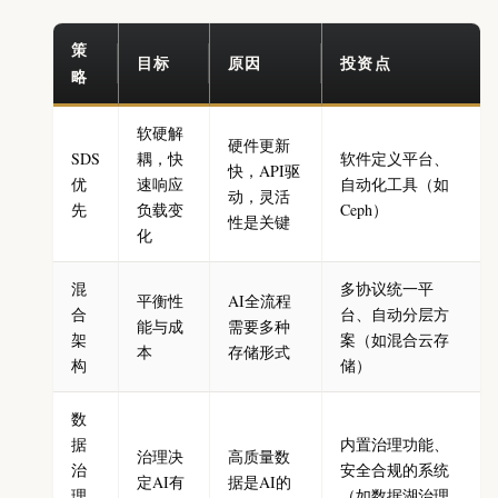
策
目标
原因
投资点
略
软硬解
硬件更新
SDS
耦，快
软件定义平台、
快，API驱
优
速响应
自动化工具（如
动，灵活
先
负载变
Ceph）
性是关键
化
混
多协议统一平
平衡性
AI全流程
合
台、自动分层方
能与成
需要多种
架
案（如混合云存
本
存储形式
构
储）
数
据
内置治理功能、
治理决
高质量数
治
安全合规的系统
定AI有
据是AI的
理
（如数据湖治理